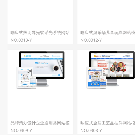
响应式照明导光管采光系统网站
响应式游乐场儿童玩具网站
模板
NO.0313-Y
NO.0312-Y
品牌策划设计企业通用类网站模
响应式金属工艺品挂件网站
板
NO.0309-Y
NO.0308-Y