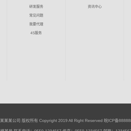
研发服务
资讯中心
常见问题
我要代理
4S服务
某某某公司 版权所有 Copyright 2019 All Right Reserved 皖ICP备88888