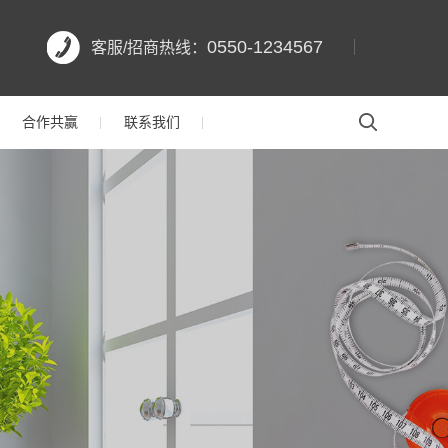
0550-1234567
客服/招商热线：
合作共赢
联系我们