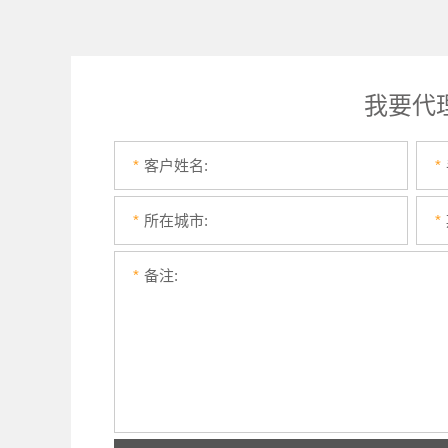
我要代
*
客户姓名:
*
*
所在城市:
*
*
备注: