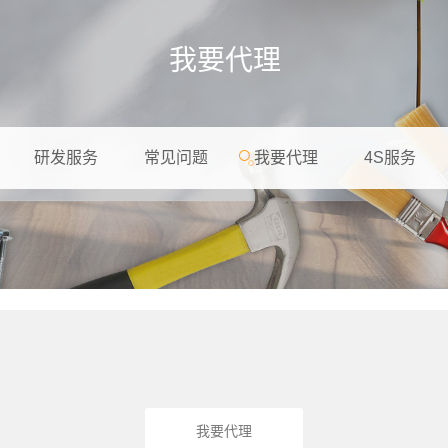
我要代理
研发服务
常见问题
我要代理
4S服务
我要代理