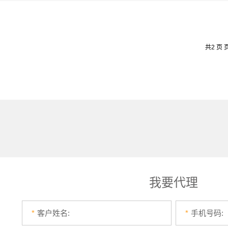
共2 页 页
我要代理
*
客户姓名:
*
手机号码: