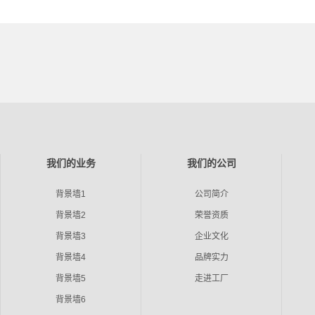
我们的业务
我们的公司
背景墙1
公司简介
背景墙2
荣誉资质
背景墙3
企业文化
背景墙4
品牌实力
背景墙5
走进工厂
背景墙6